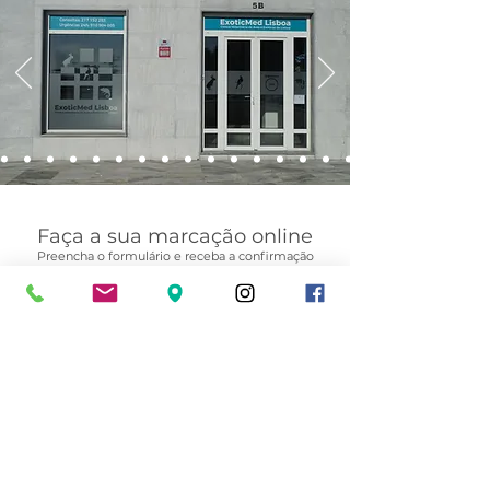
Faça a sua marcação online
Preencha o formulário e receba a confirmação
da consulta no seu email.
MARCAR CONSULTA
Contacto:
910904003
clientes.exoticmedlisboa@gmail.com
exoticmedlisboa@gmail.com
Mais info >>