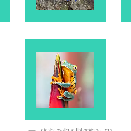
clientes.exoticmedlisboa@gmail.com